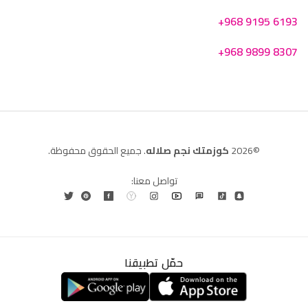
+968 9195 6193
+968 9899 8307
©2026
كوزمتك نجم صلاله
. جميع الحقوق محفوظة.
تواصل معنا:
حمّل تطبيقنا