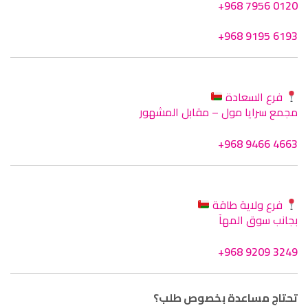
+968 7956 0120
+968 9195 6193
فرع السعادة
مجمع سرايا مول – مقابل المشهور
+968 9466 4663
فرع ولاية طاقة
بجانب سوق المهآ
+968 9209 3249
تحتاج مساعدة بخصوص طلب؟