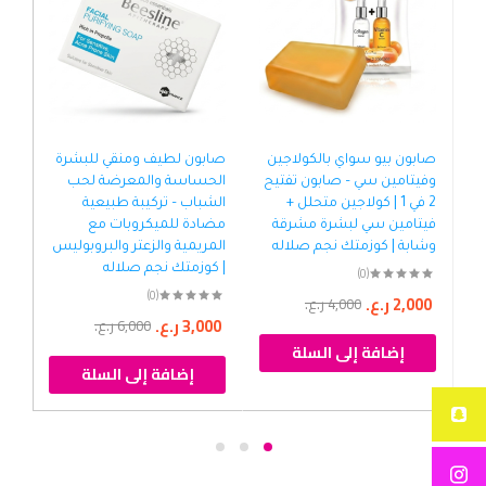
صابون بيو سواي بالكولاجين
صابون لطيف ومنقي للبشرة
صاب
وفيتامين سي – صابون تفتيح
الحساسة والمعرضة لحب
الب
2 في 1 | كولاجين متحلل +
الشباب – تركيبة طبيعية
شده
فيتامين سي لبشرة مشرقة
مضادة للميكروبات مع
موس
وشابة | كوزمتك نجم صلاله
المريمية والزعتر والبروبوليس
الح
| كوزمتك نجم صلاله
| ك
(0)
(0)
2,000
ر.ع.
4,000
ر.ع.
3,000
ر.ع.
00
6,000
ر.ع.
إضافة إلى السلة
إضافة إلى السلة