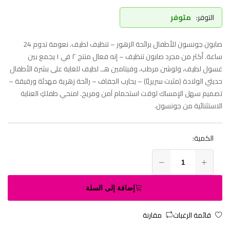
التوفر:
متوفر
صابون جونسون للأطفال برائحة الزهور – تنظيف لطيف. نعومة تدوم 24
ساعة. أكثر من مجرد صابون تنظيف – إنه فعال منتج ٢ في ١ يجمع بين
غسول لطيف، ولوشن مرطب، وفيتامين هـ. لطيف للغاية على بشرة الأطفال
حديثي الولادة (مثبت سريريًا) – يحارب الجفاف – رائحة زهرية مهدئة ورقيقة –
تصميم سهل الإمساك لوقت استحمام آمن ومريح. امنحي طفلكِ العناية
الاستثنائية من جونسون.
الكمية:
إضافة إلى السلة
قائمة الرغبات
مقارنة