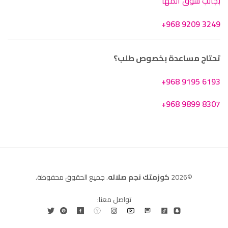
بجانب سوق المهآ
+968 9209 3249
تحتاج مساعدة بخصوص طلب؟
+968 9195 6193
+968 9899 8307
©2026
كوزمتك نجم صلاله
. جميع الحقوق محفوظة.
تواصل معنا: