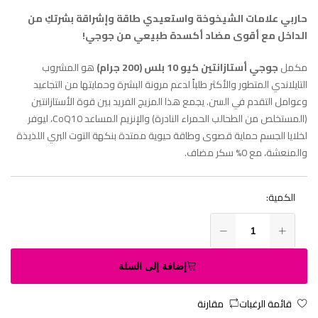
حاربي علامات الشيخوخة واستعيدي طاقة وإشراقة بشرتكِ من
الداخل مع أقوى مضاد أكسدة طبيعي من جوجي!
مكمل
جوجي أستازانتين كيو 10 بلس (200 جرام)
هو المشروب
التايلاندي المتطور والأكثر طلباً لدعم مرونة البشرة وحمايتها من التجاعيد
وعوامل التقدم في السن. يجمع هذا المزيج الفريد بين قوة الأستازانتين
(المستخلص من الطحالب الحمراء النادرة) والإنزيم المساعد CoQ10، ليوفر
لخلايا الجسم حماية قصوى وطاقة حيوية ممتدة بنكهة التوت البري اللذيذة
والمنعشة، مع 0% سكر مضاف.
الكمية:
إضافة إلى السلة
قائمة الرغبات
مقارنة