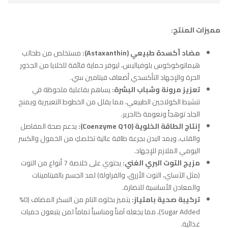
مميزات المنتج:
مضاد أكسدة طبيعي (
Astaxanthin
):
مستخلص من طحالب
هيماتوكوكوس بلوفياليس، ليوفر حماية فائقة للخلايا من الجذور
الحرة والإجهاد التأكسدي أضعاف فيتامين سي.
تعزيز مرونة وشباب البشرة:
يساهم بفاعلية ملحوظة في
تنشيط الكولاجين الطبيعي، مما يقلل من الخطوط التعبيرية ويمنح
الجلد توهجاً ونعومة كالحرير.
إنتاج الطاقة الخلوية (
Coenzyme Q10
):
يدعم صحة المفاصل
والقلب، ويمد البدن بجرعة طاقة عالية تخلصكِ من الخمول والكسر
اليومي الملازم للإجهاد.
مزيج التوت البري الغني:
يحتوي على خلاصة 7 أنواع من التوت
(مثل الآساي، التوت الأزرق، والفراولة) لمد الجسم بالفيتامينات
والمعادن الأساسية للنضارة.
تركيبة صحية بامتياز:
يتميز بخلوه التام من السكر المضاف (0%
Sugar Added)، مما يجعله آمناً ومناسباً تماماً لمن يتبعون حميات
غذائية.