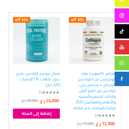
52% off
20% off
أقراص كاليفورنيا جولد
فيتال بروتينز‏, كولاجين بحري،
كو
نيوتريشن من الكولاجين
بدون نكهات، 7.8 أونصات
الت
المتحلل + فيتامين سي –
(221 جم)
كولاجين من النوع الأول
جرا
(0)
والثالث للشعر والبشرة
24,000
ر.ع.
50,000
ر.ع.
والأظافر والمفاصل | 250
00
قرصًا | كوزمتك نجم صلاله
إضافة إلى السلة
(0)
12,000
ر.ع.
15,000
ر.ع.