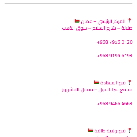
المركز الرئيسي – عمان
صلالة – شارع السلام – سوق الذهب
+968 7956 0120
+968 9195 6193
فرع السعادة
مجمع سرايا مول – مقابل المشهور
+968 9466 4663
فرع ولاية طاقة