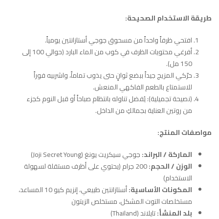
طريقة الاستخدام الصحيحة:
افتحي ظرفاً واحداً من مسحوق جوجي أستازانتين يومياً.
أفرغي محتويات الظرف في كوب من الماء البارد (حوالي 100 إلى
150 مل).
حرّكي المزيج جيداً ببضع ثوانٍ حتى يذوب تماماً، واشربيه فوراً
للاستمتاع بالطعم الفاكهي المنعش.
(نصيحة تجميلية): يُفضل تناوله بانتظام صباحاً أو قبل النوم كجزء
من روتين العناية بجمالكِ من الداخل.
مواصفات المنتج:
الماركة / البراند:
جوجي سيكريت يونغ (Joji Secret Young)
الوزن / الحجم:
200 جرام (يحتوي على أظرف مستقلة لسهولة
الاستخدام)
المكونات الأساسية:
أستازانتين طبيعي، إنزيم كيو 10 المساعد،
مستخلصات التوت المشكل، مستخلص الزيتون
بلد المنشأ:
تايلاند (Thailand)