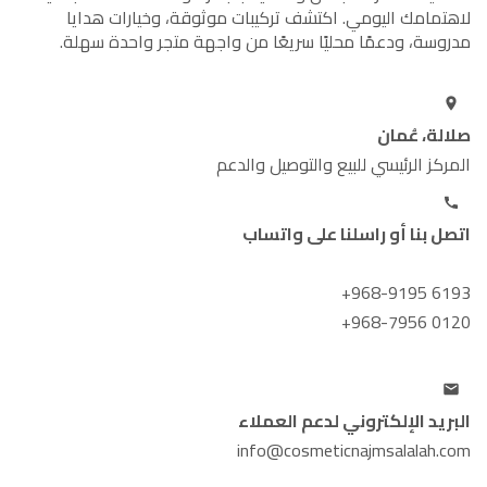
لاهتمامك اليومي. اكتشف تركيبات موثوقة، وخيارات هدايا
مدروسة، ودعمًا محليًا سريعًا من واجهة متجر واحدة سهلة.
صلالة، عُمان
المركز الرئيسي للبيع والتوصيل والدعم
اتصل بنا أو راسلنا على واتساب
+968-9195 6193
+968-7956 0120
البريد الإلكتروني لدعم العملاء
info@cosmeticnajmsalalah.com