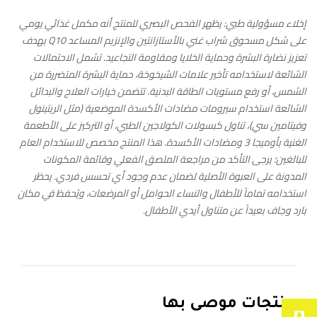
إخلاء مسؤولية طبي: يظهر الفحص البصري للمنتج أنه مكمل غذائي يومي
على شكل مسحوق شراب غني بالأستازانتين والإنزيم المساعد
Q10
بهدف
تعزيز نضارة البشرة وحماية الخلايا ومقاومة التجاعيد. تشمل الاحتمالات
الشائعة لاستخدامه تأخير علامات الشيخوخة، حماية البشرة المتضررة من
الشمس، أو رفع مستويات الطاقة البدنية. تتضمن خيارات العلاج والبدائل
الشائعة استخدام سيرومات مضادات الأكسدة الموضعية (مثل الريتينول
وفيتامين سي)، تناول كبسولات الكولاجين الطبي، أو التركيز على الأطعمة
الغنية بأوميجا 3 ومضادات الأكسدة. هذا المنتج مخصص للاستخدام العام
للبالغين؛ يرجى التأكد من مراجعة الملصق الفعلي وقائمة المكونات
المدونة على العبوة الأصلية لضمان عدم وجود أي تحسس فردي. يحظر
استخدامه تماماً للأطفال والنساء الحوامل أو المرضعات، ويُحفظ في مكان
بارد وجاف بعيداً عن متناول أيدي الأطفال.
منتجات موصى بها