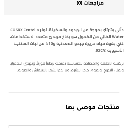
مراجعات (0)
دلّلي بشرتكِ بموجة من الهدوء والسكينة. تونر COSRX Centella
Water الخالي من الكحول هو بخاخ مهدئ متعدد الاستخدامات،
غني بقوة مياه جزيرة جيجو المعدنية و10% من نبات السنتيلا
الآسيوية (CICA).
تركيبته اللطيفة والمضادة للحساسية تمنحك ترطيباً فورياً، وتهدئ الاحمرار،
وتقلل التهيج، وتقوي حاجز البشرة، وتتركها تشعر بالانتعاش والحيوية.
منتجات موصى بها