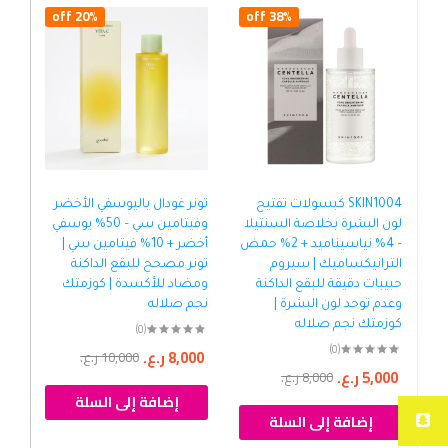
20% off
38% off
SKIN1004 كبسولات تفتيح
تونر غودال باليوسفي الأخضر
تون
لون البشرة بخلاصة السنتيلا
وفيتامين سي – 50% يوسفي
الأ
– 4% نياسيناميد + 2% حمض
أخضر + 10% فيتامين سي |
– أ
الترانيكساميك | سيروم
تونر مصحح للبقع الداكنة
اله
حبيبات دقيقة للبقع الداكنة
ومضاد للأكسدة | كوزمتك
مر
وعدم توحد لون البشرة |
نجم صلاله
كوز
كوزمتك نجم صلاله
(0)
(0)
8,000
ر.ع.
00
10,000
ر.ع.
5,000
ر.ع.
8,000
ر.ع.
إضافة إلى السلة
إضافة إلى السلة