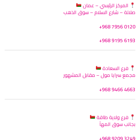
المركز الرئيسي – عمان
صلالة – شارع السلام – سوق الذهب
+968 7956 0120
+968 9195 6193
فرع السعادة
مجمع سرايا مول – مقابل المشهور
+968 9466 4663
فرع ولاية طاقة
بجانب سوق المهآ
+968 9209 3249