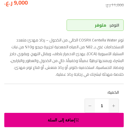
9,000
ر.ع.
11,000
ر.ع.
التوفر:
متوفر
تونر COSRX Centella Water الخالي من الكحول – رذاذ مهدئ متعدد
الاستخدامات غني بـ 82% من المياه المعدنية لجزيرة جيجو و10% من نبات
السنتيلا الآسيوية (CICA). يهدئ الاحمرار بلطف، ويقلل التهيج، ويقوي حاجز
البشرة، ويمنحها ترطيبًا عميقًا وخفيفًا. خالٍ من الكحول والعطور والبارابين،
ومضاد للحساسية. استخدميه كتونر، أو رذاذ منعش، أو قناع تونر مهدئ.
خلاصة مهدئة لبشرتك في زجاجة رذاذ عملية.
الكمية:
إضافة إلى السلة