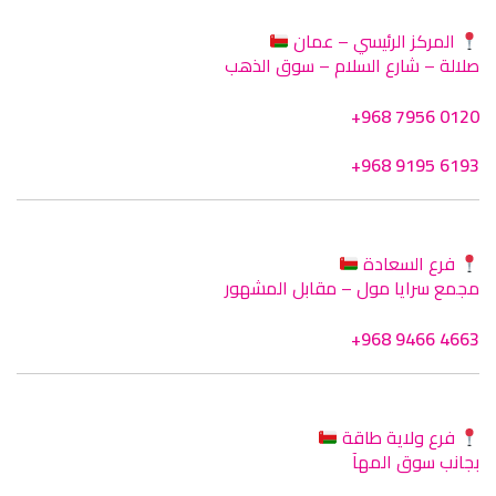
المركز الرئيسي – عمان
صلالة – شارع السلام – سوق الذهب
+968 7956 0120
+968 9195 6193
فرع السعادة
مجمع سرايا مول – مقابل المشهور
+968 9466 4663
فرع ولاية طاقة
بجانب سوق المهآ