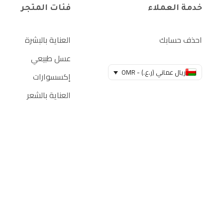
خدمة العملاء
فئات المتجر
احذف حسابك
العناية بالبشرة
عسل طبيعي
ريال عماني (ر.ع.) - OMR
إكسسوارات
العناية بالشعر