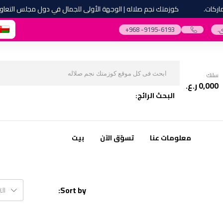
ات.
كوزمتك نجم صلاله | الوجهة الأولى للجمال في دول مجلس التعاون ا
.
‎+968 -9195-6193‎
سلتك
0,000
ر.ع.
البحث الرائج:
معلومات عنا
تسوّق الآن
بيت
Sort by:
ال