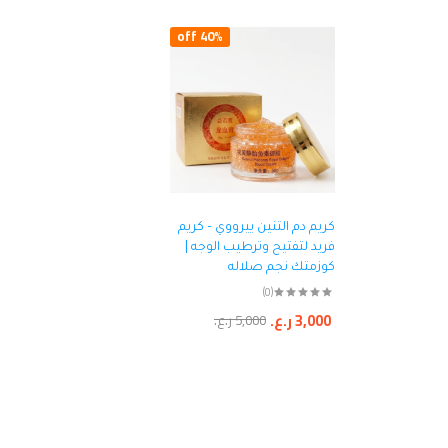
40% off
كريم دم التنين ييرووي – كريم
فريد لتفتيح وترطيب الوجه |
كوزمتك نجم صلاله
(0)
3,000
ر.ع.
5,000
ر.ع.