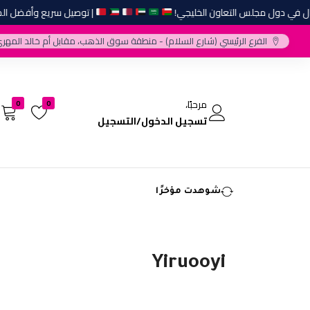
 في دول مجلس التعاون الخليجي!
| توصيل سريع وأفضل المارك
الفرع الرئيسي (شارع السلام) - منطقة سوق الذهب، مقابل أم خالد المهري
مرحبًا،
0
0
تسجيل الدخول/التسجيل
شوهدت مؤخرًا
Yiruooyi