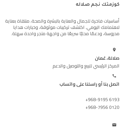
كوزمتك نجم صلاله
أساسيات فاخرة للجمال والعناية بالبشرة والصحة، منتقاة بعناية
لاهتمامك اليومي. اكتشف تركيبات موثوقة، وخيارات هدايا
مدروسة، ودعمًا محليًا سريعًا من واجهة متجر واحدة سهلة.
صلالة، عُمان
المركز الرئيسي للبيع والتوصيل والدعم
اتصل بنا أو راسلنا على واتساب
+968-9195 6193
+968-7956 0120