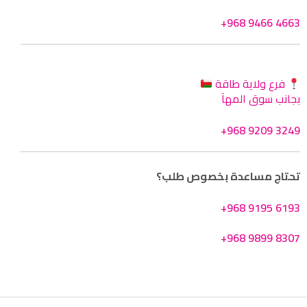
+968 9466 4663
فرع ولاية طاقة
بجانب سوق المهآ
+968 9209 3249
تحتاج مساعدة بخصوص طلب؟
+968 9195 6193
+968 9899 8307