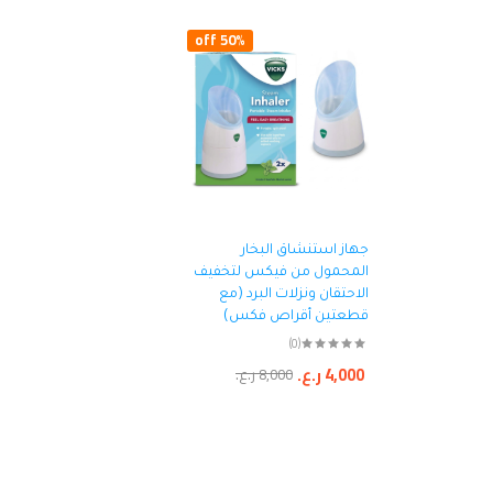
50% off
جهاز استنشاق البخار
المحمول من فيكس لتخفيف
الاحتقان ونزلات البرد (مع
قطعتين أقراص فكس)
(0)
4,000
ر.ع.
8,000
ر.ع.