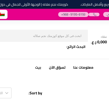
وأفضل الماركات.
كوزمتك نجم صلاله | الوجهة الأولى للجمال في دول مج
.
‎+968 -9195-6193‎
سلتك
0,000
ر.ع.
البحث الرائج:
معلومات عنا
تسوّق الآن
بيت
Sort by:
ال