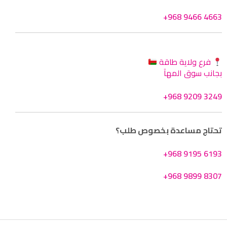
+968 9466 4663
فرع ولاية طاقة
بجانب سوق المهآ
+968 9209 3249
تحتاج مساعدة بخصوص طلب؟
+968 9195 6193
+968 9899 8307