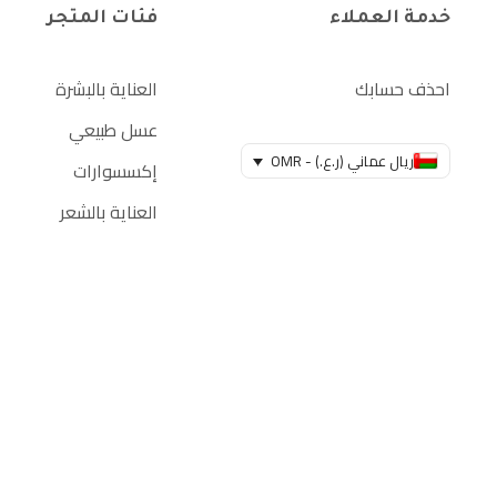
خدمة العملاء
فئات المتجر
احذف حسابك
العناية بالبشرة
عسل طبيعي
ريال عماني (ر.ع.) - OMR
إكسسوارات
العناية بالشعر