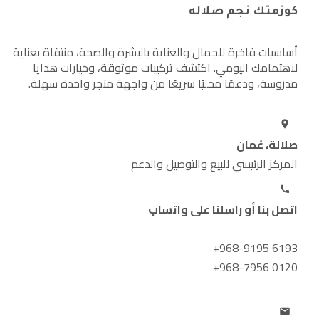
كوزمتك نجم صلاله
أساسيات فاخرة للجمال والعناية بالبشرة والصحة، منتقاة بعناية
لاهتمامك اليومي. اكتشف تركيبات موثوقة، وخيارات هدايا
مدروسة، ودعمًا محليًا سريعًا من واجهة متجر واحدة سهلة.
صلالة، عُمان
المركز الرئيسي للبيع والتوصيل والدعم
اتصل بنا أو راسلنا على واتساب
+968-9195 6193
+968-7956 0120