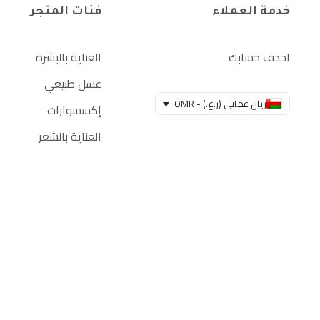
خدمة العملاء
فئات المتجر
احذف حسابك
العناية بالبشرة
عسل طبيعي
ريال عماني (ر.ع.) - OMR
إكسسوارات
العناية بالشعر