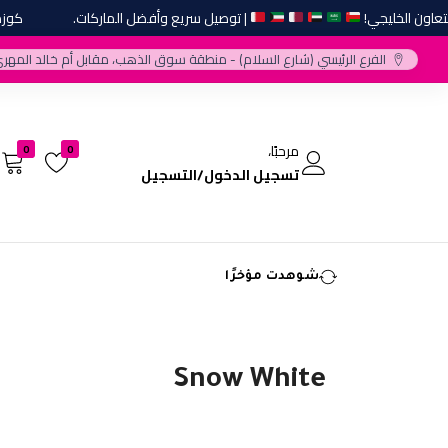
ن الخليجي!
| توصيل سريع وأفضل الماركات.
كوزمتك 
الفرع الرئيسي (شارع السلام) - منطقة سوق الذهب، مقابل أم خالد المهري
مرحبًا،
0
0
تسجيل الدخول/التسجيل
شوهدت مؤخرًا
Snow White