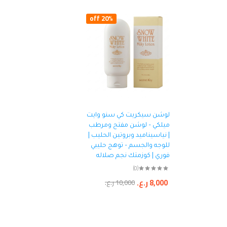
20% off
لوشن سيكريت كي سنو وايت
ميلكي – لوشن مفتح ومرطب
| نياسيناميد وبروتين الحليب |
للوجه والجسم – توهج حليبي
فوري | كوزمتك نجم صلاله
(0)
8,000
ر.ع.
10,000
ر.ع.