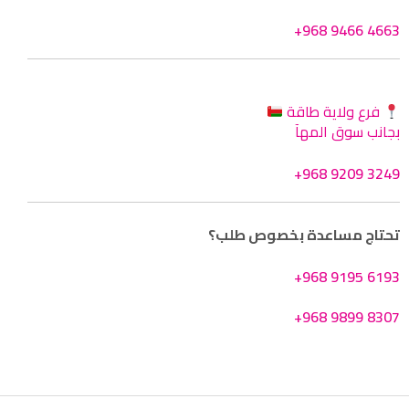
+968 9466 4663
فرع ولاية طاقة
بجانب سوق المهآ
+968 9209 3249
تحتاج مساعدة بخصوص طلب؟
+968 9195 6193
+968 9899 8307