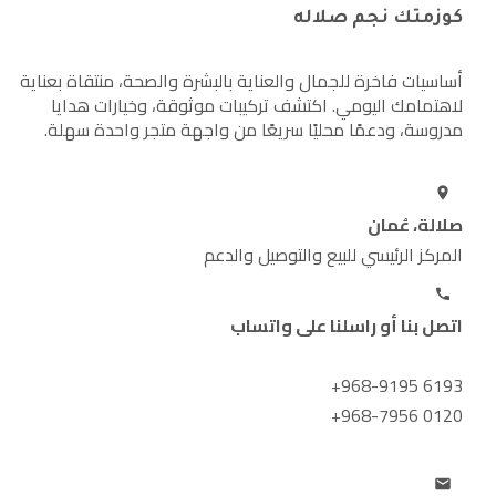
كوزمتك نجم صلاله
أساسيات فاخرة للجمال والعناية بالبشرة والصحة، منتقاة بعناية
لاهتمامك اليومي. اكتشف تركيبات موثوقة، وخيارات هدايا
مدروسة، ودعمًا محليًا سريعًا من واجهة متجر واحدة سهلة.
صلالة، عُمان
المركز الرئيسي للبيع والتوصيل والدعم
اتصل بنا أو راسلنا على واتساب
+968-9195 6193
+968-7956 0120