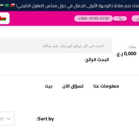
نجم صلاله | الوجهة الأولى للجمال في دول مجلس التعاون الخليجي!
.
‎+968 -9195-6193‎
سلتك
0,000
ر.ع.
البحث الرائج:
معلومات عنا
تسوّق الآن
بيت
Sort by:
ال