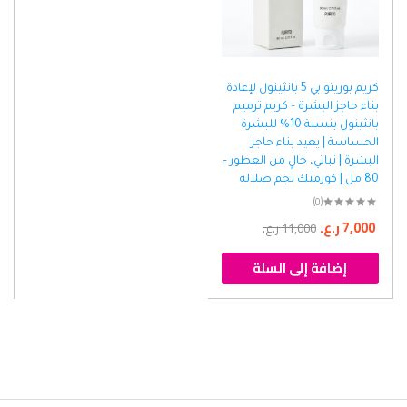
كريم بوريتو بي 5 بانثينول لإعادة
بناء حاجز البشرة – كريم ترميم
بانثينول بنسبة 10% للبشرة
الحساسة | يعيد بناء حاجز
البشرة | نباتي، خالٍ من العطور –
80 مل | كوزمتك نجم صلاله
(0)
7,000
ر.ع.
11,000
ر.ع.
إضافة إلى السلة