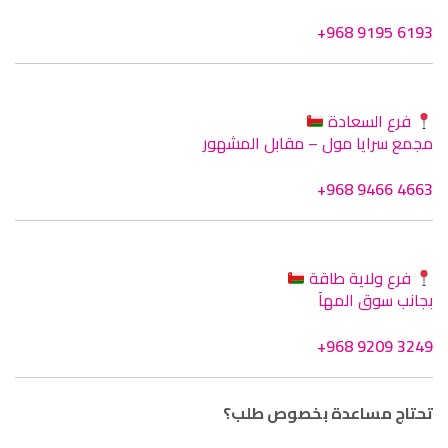
+968 9195 6193
فرع السعادة
مجمع سرايا مول – مقابل المشهور
+968 9466 4663
فرع ولاية طاقة
بجانب سوق المهآ
+968 9209 3249
تحتاج مساعدة بخصوص طلب؟