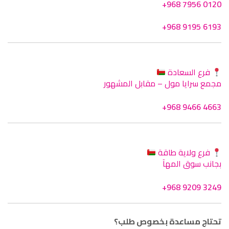
+968 7956 0120
+968 9195 6193
فرع السعادة
مجمع سرايا مول – مقابل المشهور
+968 9466 4663
فرع ولاية طاقة
بجانب سوق المهآ
+968 9209 3249
تحتاج مساعدة بخصوص طلب؟