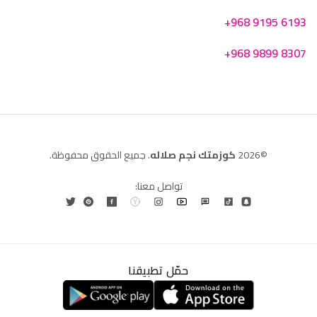
+968 9195 6193
+968 9899 8307
©2026
كوزمتك نجم صلاله
. جميع الحقوق محفوظة.
تواصل معنا:
حمّل تطبيقنا