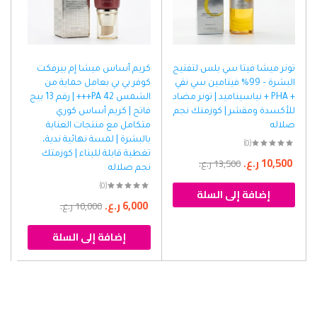
تونر ميشا فيتا سي بلس لتفتيح
كريم أساس ميشا إم بيرفكت
البشرة – 99% فيتامين سي نقي
كوفر بي بي بعامل حماية من
+ PHA + نياسيناميد | تونر مضاد
الشمس 42 PA+++ | رقم 13 بيج
للأكسدة ومقشر | كوزمتك نجم
فاتح | كريم أساس كوري
صلاله
متكامل مع منتجات العناية
بالبشرة | لمسة نهائية ندية،
(0)
تغطية قابلة للبناء | كوزمتك
10,500
ر.ع.
13,500
ر.ع.
نجم صلاله
(0)
إضافة إلى السلة
6,000
ر.ع.
10,000
ر.ع.
إضافة إلى السلة