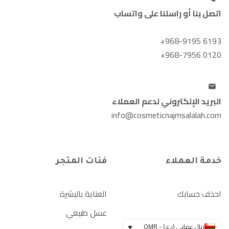
اتصل بنا أو راسلنا على واتساب
+968-9195 6193
+968-7956 0120
البريد الإلكتروني لدعم العملاء
info@cosmeticnajmsalalah.com
خدمة العملاء
فئات المتجر
احذف حسابك
العناية بالبشرة
عسل طبيعي
ريال عماني (ر.ع.) - OMR