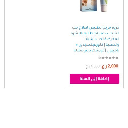
كريم مريم الطبيعي لعلاج حب
الشباب – عناية إيطالية بالبشرة
المعرضة لحب الشباب
والدهنية | كلورهيكسيدين +
بانثينول | كوزمتك نجم صلاله
(0)
2,000
ر.ع.
4,000
ر.ع.
إضافة إلى السلة