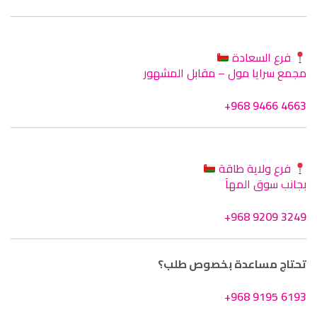
فرع السعادة
مجمع سرايا مول – مقابل المشهور
+968 9466 4663
فرع ولاية طاقة
بجانب سوق المهآ
+968 9209 3249
تحتاج مساعدة بخصوص طلب؟
+968 9195 6193