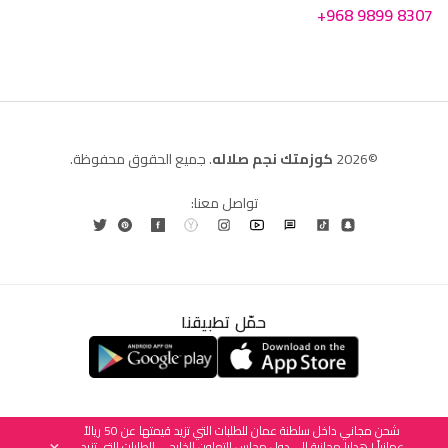
+968 9899 8307
©2026
كوزمتك نجم صلاله
. جميع الحقوق محفوظة.
تواصل معنا:
حمّل تطبيقنا
العربية
English
(
الإنجليزية
)
شحن مجاني داخل سلطنة عمان للطلبات التي تزيد قيمتها عن 50 ريالاً
عمانياً | هدايا مجانية إلى دول مجلس التعاون الخليجي للطلبات التي تزيد
×