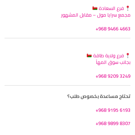
فرع السعادة
مجمع سرايا مول – مقابل المشهور
+968 9466 4663
فرع ولاية طاقة
بجانب سوق المهآ
+968 9209 3249
تحتاج مساعدة بخصوص طلب؟
+968 9195 6193
+968 9899 8307