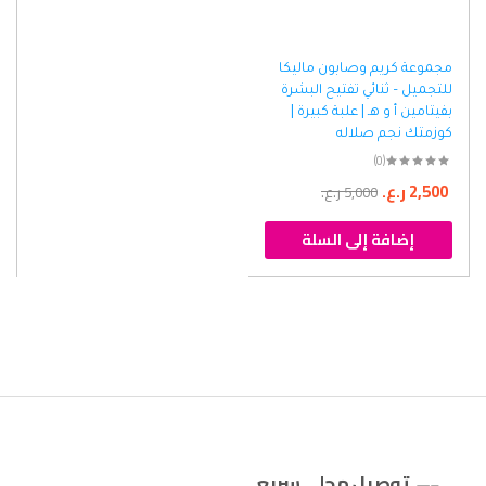
مجموعة كريم وصابون ماليكا
للتجميل – ثنائي تفتيح البشرة
بفيتامين أ و هـ | علبة كبيرة |
كوزمتك نجم صلاله
(0)
2,500
ر.ع.
5,000
ر.ع.
إضافة إلى السلة
توصيل محلي سريع