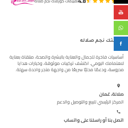
4.8
تقييمات كوزمتك نجم صلالة
كوزمتك نجم صلاله
أساسيات فاخرة للجمال والعناية بالبشرة والصحة، منتقاة بعناية
لاهتمامك اليومي. اكتشف تركيبات موثوقة، وخيارات هدايا
مدروسة، ودعمًا محليًا سريعًا من واجهة متجر واحدة سهلة.
صلالة، عُمان
المركز الرئيسي للبيع والتوصيل والدعم
اتصل بنا أو راسلنا على واتساب