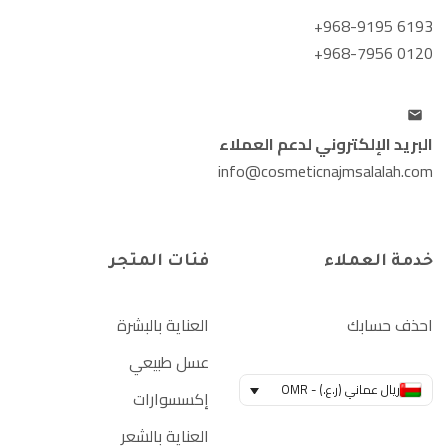
+968-9195 6193
+968-7956 0120
البريد الإلكتروني لدعم العملاء
info@cosmeticnajmsalalah.com
خدمة العملاء
فئات المتجر
احذف حسابك
العناية بالبشرة
عسل طبيعي
ريال عماني (ر.ع.) - OMR
إكسسوارات
العناية بالشعر