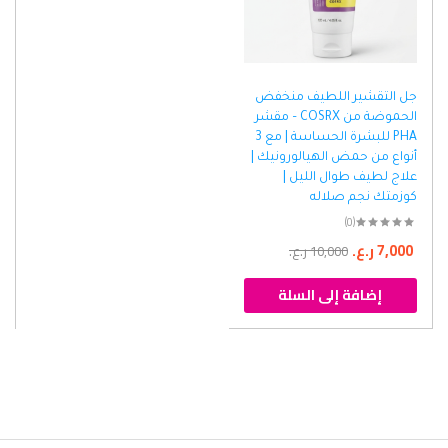
جل التقشير اللطيف منخفض
الحموضة من COSRX – مقشر
PHA للبشرة الحساسة | مع 3
أنواع من حمض الهيالورونيك |
علاج لطيف طوال الليل |
كوزمتك نجم صلاله
(0)
7,000
ر.ع.
10,000
ر.ع.
إضافة إلى السلة