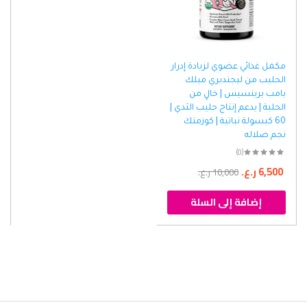
مكمل غذائي عضوي لزيادة إدرار
الحليب من ليجنديري ميلك
بامب برينسيس | خالٍ من
الحلبة | يدعم إنتاج حليب الثدي |
60 كبسولة نباتية | كوزمتك
نجم صلاله
(0)
6,500
ر.ع.
10,000
ر.ع.
إضافة إلى السلة