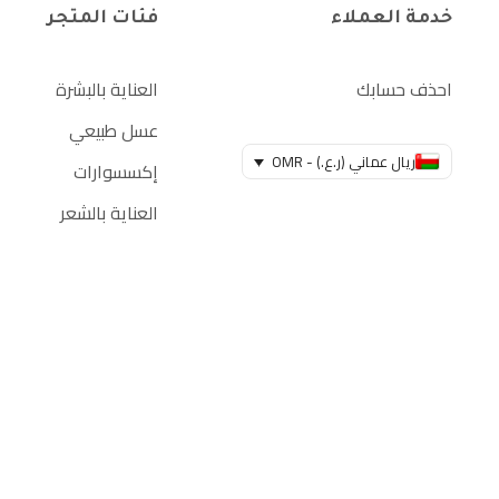
خدمة العملاء
فئات المتجر
احذف حسابك
العناية بالبشرة
عسل طبيعي
ريال عماني (ر.ع.) - OMR
إكسسوارات
العناية بالشعر