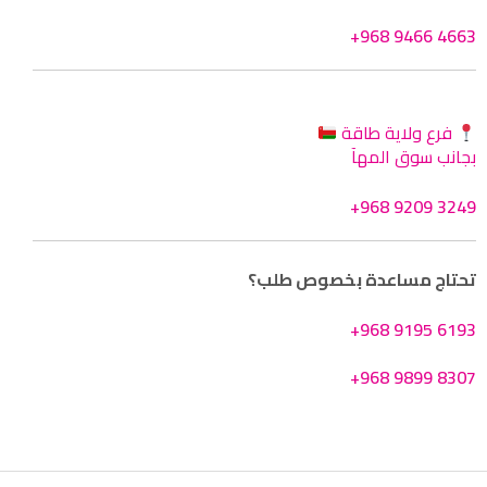
+968 9466 4663
فرع ولاية طاقة
بجانب سوق المهآ
+968 9209 3249
تحتاج مساعدة بخصوص طلب؟
+968 9195 6193
+968 9899 8307