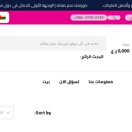
ضل الماركات.
كوزمتك نجم صلاله | الوجهة الأولى للجمال في دول مجلس
.
‎+968 -9195-6193‎
سلتك
0,000
ر.ع.
البحث الرائج:
معلومات عنا
تسوّق الآن
بيت
Sort by:
ال