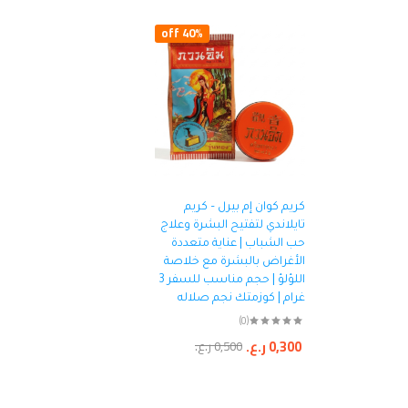
40% off
كريم كوان إم بيرل – كريم
تايلاندي لتفتيح البشرة وعلاج
حب الشباب | عناية متعددة
الأغراض بالبشرة مع خلاصة
اللؤلؤ | حجم مناسب للسفر 3
غرام | كوزمتك نجم صلاله
(0)
0,300
ر.ع.
0,500
ر.ع.