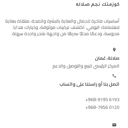
كوزمتك نجم صلاله
أساسيات فاخرة للجمال والعناية بالبشرة والصحة، منتقاة بعناية
لاهتمامك اليومي. اكتشف تركيبات موثوقة، وخيارات هدايا
مدروسة، ودعمًا محليًا سريعًا من واجهة متجر واحدة سهلة.
صلالة، عُمان
المركز الرئيسي للبيع والتوصيل والدعم
اتصل بنا أو راسلنا على واتساب
+968-9195 6193
+968-7956 0120