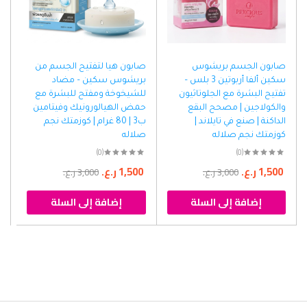
صابون الجسم بريشوس
صابون هيا لتفتيح الجسم من
سكين ألفا أربوتين 3 بلس –
بريشوس سكين – مضاد
تفتيح البشرة مع الجلوتاثيون
للشيخوخة ومفتح للبشرة مع
والكولاجين | مصحح البقع
حمض الهيالورونيك وفيتامين
الداكنة | صنع في تايلاند |
ب3 | 80 غرام | كوزمتك نجم
كوزمتك نجم صلاله
صلاله
(0)
(0)
1,500
ر.ع.
1,500
ر.ع.
3,000
ر.ع.
3,000
ر.ع.
إضافة إلى السلة
إضافة إلى السلة