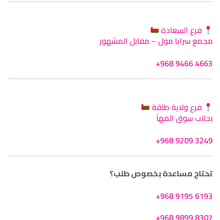
فرع السعادة
مجمع سرايا مول – مقابل المشهور
+968 9466 4663
فرع ولاية طاقة
بجانب سوق المهآ
+968 9209 3249
تحتاج مساعدة بخصوص طلب؟
+968 9195 6193
+968 9899 8307