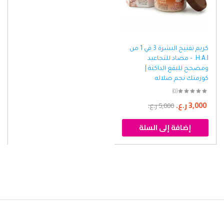
كريم تفتيح البشرة 3 في 1 من
H.A.I. – مضاد للتجاعيد
ومصحح للبقع الداكنة |
كوزمتك نجم صلاله
(0)
3,000
ر.ع.
5,000
ر.ع.
إضافة إلى السلة