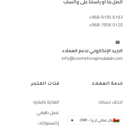
اتصل بنا أو راسلنا على واتساب
+968-9195 6193
+968-7956 0120
البريد الإلكتروني لدعم العملاء
info@cosmeticnajmsalalah.com
خدمة العملاء
فئات المتجر
احذف حسابك
العناية بالبشرة
عسل طبيعي
ريال عماني (ر.ع.) - OMR
إكسسوارات