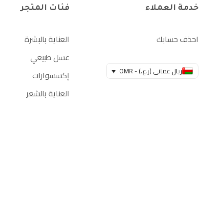
خدمة العملاء
فئات المتجر
احذف حسابك
العناية بالبشرة
عسل طبيعي
ريال عماني (ر.ع.) - OMR
إكسسوارات
العناية بالشعر