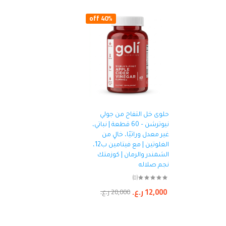
40% off
حلوى خل التفاح من جولي
نيوترشن – 60 قطعة | نباتي،
غير معدل وراثيًا، خالٍ من
الغلوتين | مع فيتامين ب12،
الشمندر والرمان | كوزمتك
نجم صلاله
(0)
12,000
ر.ع.
20,000
ر.ع.