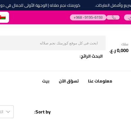
 وأفضل الماركات.
كوزمتك نجم صلاله | الوجهة الأولى للجمال في دول م
.
‎+968 -9195-6193‎
سلتك
0,000
ر.ع.
البحث الرائج:
معلومات عنا
تسوّق الآن
بيت
Sort by:
ال