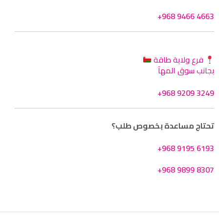
+968 9466 4663
فرع ولاية طاقة
بجانب سوق المهآ
+968 9209 3249
تحتاج مساعدة بخصوص طلب؟
+968 9195 6193
+968 9899 8307