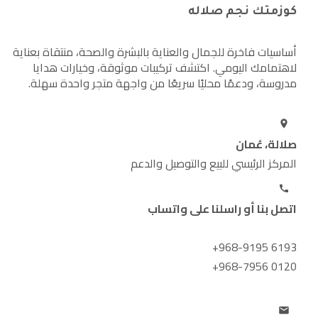
كوزمتك نجم صلاله
أساسيات فاخرة للجمال والعناية بالبشرة والصحة، منتقاة بعناية
لاهتمامك اليومي. اكتشف تركيبات موثوقة، وخيارات هدايا
مدروسة، ودعمًا محليًا سريعًا من واجهة متجر واحدة سهلة.
صلالة، عُمان
المركز الرئيسي للبيع والتوصيل والدعم
اتصل بنا أو راسلنا على واتساب
+968-9195 6193
+968-7956 0120