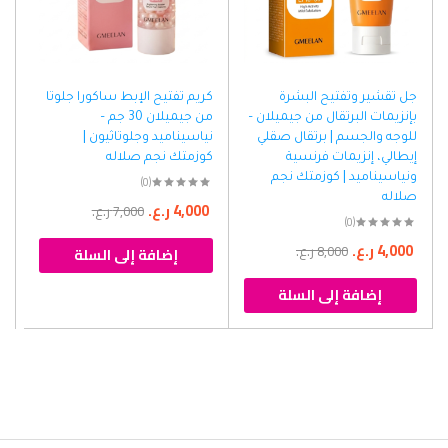
جل تقشير وتفتيح البشرة
كريم تفتيح الإبط ساكورا جلوتا
بإنزيمات البرتقال من جيميلان –
من جيميلان 30 جم –
للوجه والجسم | برتقال صقلي
نياسيناميد وجلوتاثيون |
إيطالي، إنزيمات فرنسية
كوزمتك نجم صلاله
ونياسيناميد | كوزمتك نجم
(0)
صلاله
4,000
ر.ع.
7,000
ر.ع.
(0)
4,000
ر.ع.
8,000
ر.ع.
إضافة إلى السلة
إضافة إلى السلة