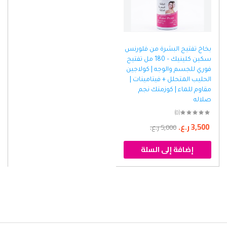
بخاخ تفتيح البشرة من فلورنس
سكين كلينيك – 180 مل تفتيح
فوري للجسم والوجه | كولاجين
الحليب المتحلل + فيتامينات |
مقاوم للماء | كوزمتك نجم
صلاله
(0)
3,500
ر.ع.
5,000
ر.ع.
إضافة إلى السلة