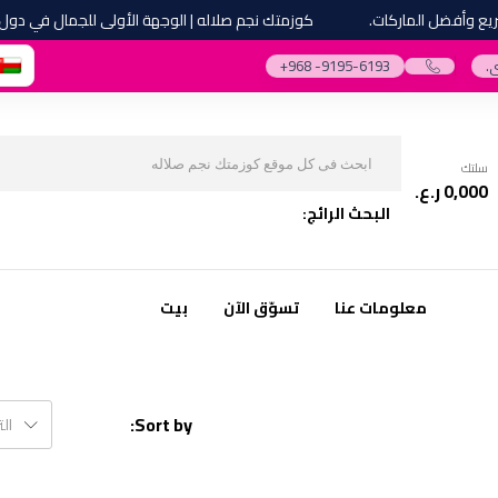
وأفضل الماركات.
كوزمتك نجم صلاله | الوجهة الأولى للجمال في دول مج
.
‎+968 -9195-6193‎
سلتك
0,000
ر.ع.
البحث الرائج:
معلومات عنا
تسوّق الآن
بيت
Sort by:
ال