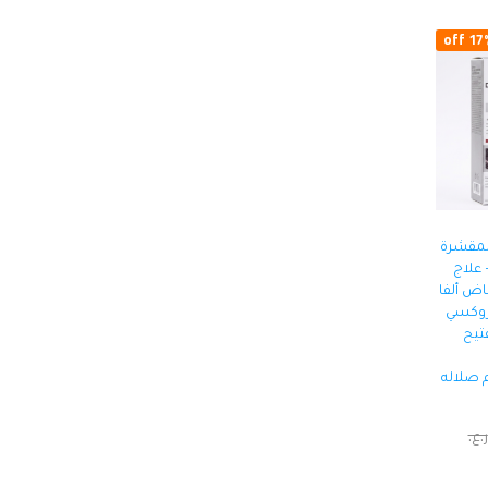
17% o
المقشرة
 علاج
ض ألفا
روكسي
تيح
م صلاله
ر.ع.