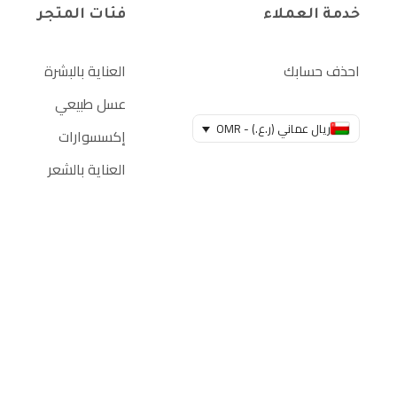
خدمة العملاء
فئات المتجر
احذف حسابك
العناية بالبشرة
عسل طبيعي
ريال عماني (ر.ع.) - OMR
إكسسوارات
العناية بالشعر