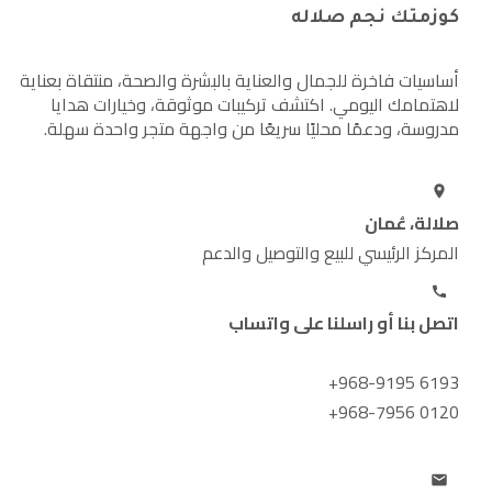
كوزمتك نجم صلاله
أساسيات فاخرة للجمال والعناية بالبشرة والصحة، منتقاة بعناية
لاهتمامك اليومي. اكتشف تركيبات موثوقة، وخيارات هدايا
مدروسة، ودعمًا محليًا سريعًا من واجهة متجر واحدة سهلة.
صلالة، عُمان
المركز الرئيسي للبيع والتوصيل والدعم
اتصل بنا أو راسلنا على واتساب
+968-9195 6193
+968-7956 0120