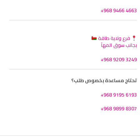
+968 9466 4663
فرع ولاية طاقة
بجانب سوق المهآ
+968 9209 3249
تحتاج مساعدة بخصوص طلب؟
+968 9195 6193
+968 9899 8307