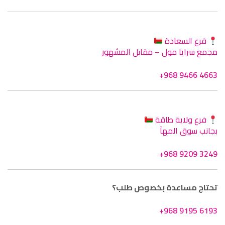
فرع السعادة
مجمع سرايا مول – مقابل المشهور
+968 9466 4663
فرع ولاية طاقة
بجانب سوق المهآ
+968 9209 3249
تحتاج مساعدة بخصوص طلب؟
+968 9195 6193