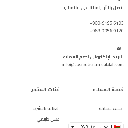
اتصل بنا أو راسلنا على واتساب
+968-9195 6193
+968-7956 0120
البريد الإلكتروني لدعم العملاء
info@cosmeticnajmsalalah.com
خدمة العملاء
فئات المتجر
احذف حسابك
العناية بالبشرة
عسل طبيعي
ريال عماني (ر.ع.) - OMR