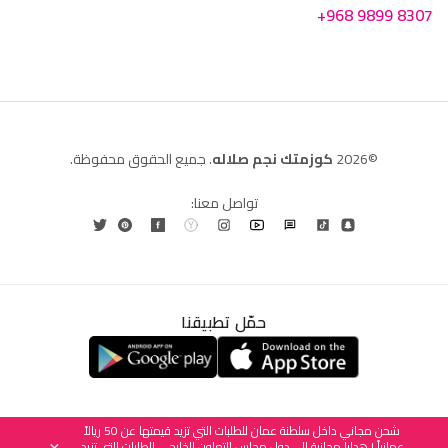
+968 9899 8307
©2026
كوزمتك نجم صلاله
. جميع الحقوق محفوظة.
تواصل معنا:
حمّل تطبيقنا
العربية
English
(
الإنجليزية
)
شحن مجاني داخل سلطنة عمان للطلبات التي تزيد قيمتها عن 50 ريالاً
عمانياً | هدايا مجانية إلى دول مجلس التعاون الخليجي للطلبات التي تزيد
×