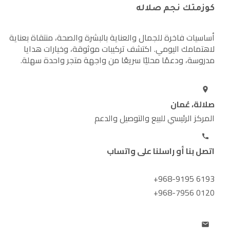
كوزمتك نجم صلاله
أساسيات فاخرة للجمال والعناية بالبشرة والصحة، منتقاة بعناية
لاهتمامك اليومي. اكتشف تركيبات موثوقة، وخيارات هدايا
مدروسة، ودعمًا محليًا سريعًا من واجهة متجر واحدة سهلة.
صلالة، عُمان
المركز الرئيسي للبيع والتوصيل والدعم
اتصل بنا أو راسلنا على واتساب
+968-9195 6193
+968-7956 0120