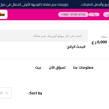
وأفضل الماركات.
كوزمتك نجم صلاله | الوجهة الأولى للجمال في دول مج
.
‎+968 -9195-6193‎
سلتك
0,000
ر.ع.
البحث الرائج:
معلومات عنا
تسوّق الآن
بيت
Sort by:
ال