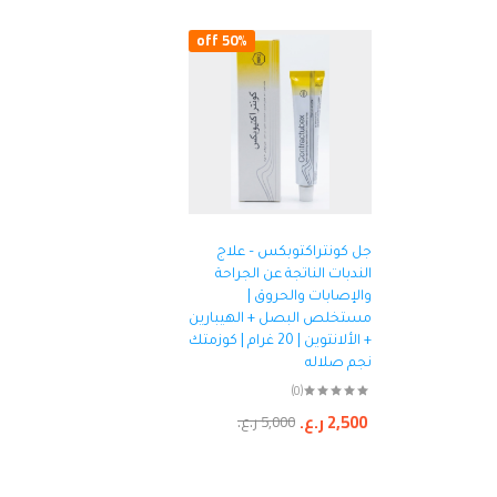
50% off
جل كونتراكتوبكس – علاج
الندبات الناتجة عن الجراحة
والإصابات والحروق |
مستخلص البصل + الهيبارين
+ الألانتوين | 20 غرام | كوزمتك
نجم صلاله
(0)
2,500
ر.ع.
5,000
ر.ع.