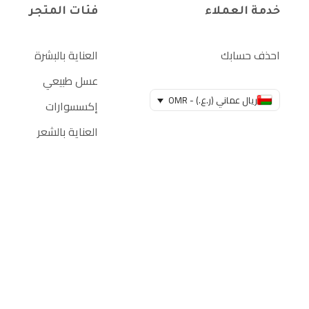
خدمة العملاء
فئات المتجر
احذف حسابك
العناية بالبشرة
عسل طبيعي
ريال عماني (ر.ع.) - OMR
إكسسوارات
العناية بالشعر