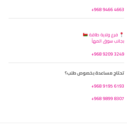
+968 9466 4663
فرع ولاية طاقة
بجانب سوق المهآ
+968 9209 3249
تحتاج مساعدة بخصوص طلب؟
+968 9195 6193
+968 9899 8307