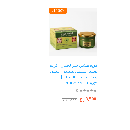
30% off
كريم عشبي سر الجمال – كريم
عشبي طبيعي لتبييض البشرة
ومكافحة حب الشباب |
كوزمتك نجم صلاله
(0)
3,500
ر.ع.
5,000
ر.ع.