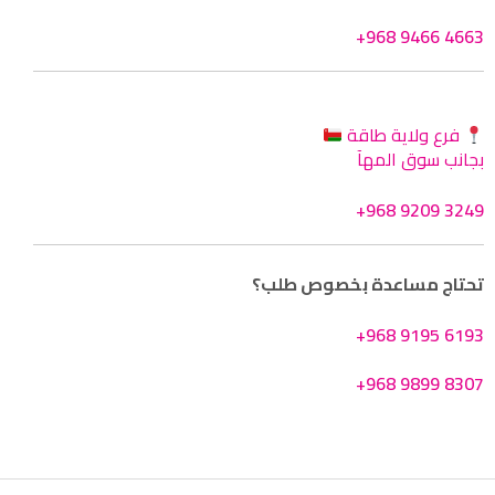
+968 9466 4663
فرع ولاية طاقة
بجانب سوق المهآ
+968 9209 3249
تحتاج مساعدة بخصوص طلب؟
+968 9195 6193
+968 9899 8307