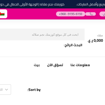
 وأفضل الماركات.
كوزمتك نجم صلاله | الوجهة الأولى للجمال في دول م
.
‎+968 -9195-6193‎
سلتك
0,000
ر.ع.
البحث الرائج:
معلومات عنا
تسوّق الآن
بيت
Sort by:
ال