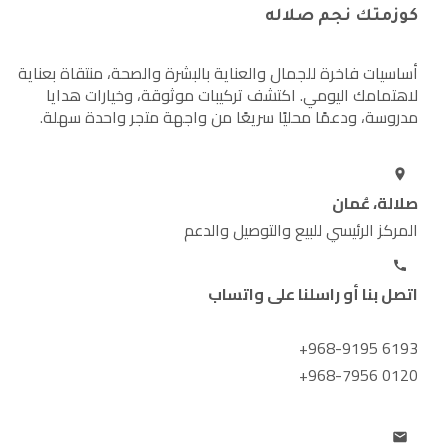
كوزمتك نجم صلاله
أساسيات فاخرة للجمال والعناية بالبشرة والصحة، منتقاة بعناية
لاهتمامك اليومي. اكتشف تركيبات موثوقة، وخيارات هدايا
مدروسة، ودعمًا محليًا سريعًا من واجهة متجر واحدة سهلة.
صلالة، عُمان
المركز الرئيسي للبيع والتوصيل والدعم
اتصل بنا أو راسلنا على واتساب
+968-9195 6193
+968-7956 0120