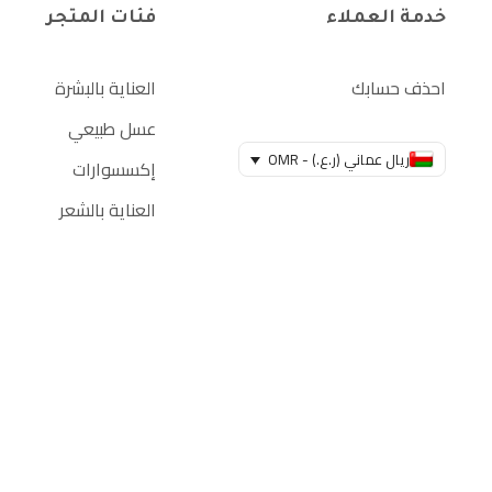
خدمة العملاء
فئات المتجر
احذف حسابك
العناية بالبشرة
عسل طبيعي
ريال عماني (ر.ع.) - OMR
إكسسوارات
العناية بالشعر